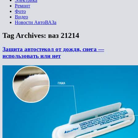
Электрика
Ремонт
Фото
Видео
Новости АвтоВАЗа
Tag Archives:
ваз 21214
Защита автостекол от дождя, снега —
использовать или нет