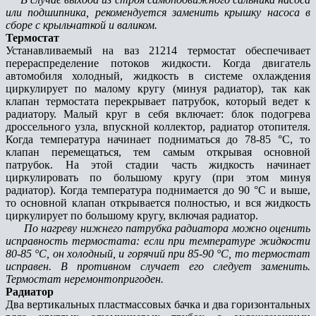
или подшипника, рекомендуется заменить крышку насоса в
сборе с крыльчаткой и валиком.
Термостат
Устанавливаемый на ваз 21214 термостат обеспечивает
перераспределение потоков жидкости. Когда двигатель
автомобиля холодный, жидкость в системе охлаждения
циркулирует по малому кругу (минуя радиатор), так как
клапан термостата перекрывает патрубок, который ведет к
радиатору. Малый круг в себя включает: блок подогрева
дроссельного узла, впускной коллектор, радиатор отопителя.
Когда температура начинает подниматься до 78-85 °С, то
клапан перемещаться, тем самым открывая основной
патрубок. На этой стадии часть жидкость начинает
циркулировать по большому кругу (при этом минуя
радиатор). Когда температура поднимается до 90 °С и выше,
то основной клапан открывается полностью, и вся жидкость
циркулирует по большому кругу, включая радиатор.
По нагреву нижнего патрубка радиатора можно оценить
исправность термостата: если при температуре жидкости
80-85 °С, он холодный, и горячий при 85-90 °С, то термостат
исправен. В противном случает его следует заменить.
Термостат неремонтопригоден.
Радиатор
Два вертикальных пластмассовых бачка и два горизонтальных