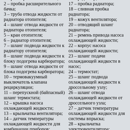
2 – пробка расширительного
17 – пробка радиатора;
бачка;
18 – сливная пробка
3 – труба отвода жидкости от
радиатора;
радиатора отопителя;
19 – кожух вентилятора;
4 – шланг отвода жидкости от
20 – отводящий шланг
радиатора отопителя;
радиатора;
5 – кран отопителя;
21 – ремень привода насоса
6 – радиатор отопителя;
охлаждающей жидкости;
7 – шланг подвода жидкости к
22 – корпус насоса
радиатору отопителя;
охлаждающей жидкости;
8 – шланг подвода жидкости к
23 – шланг подачи
блоку подогрева карбюратора;
охлаждающей жидкости в
9 – шланг отвода жидкости от
насос;
блока подогрева карбюратора;
24 – термостат;
10 – термовакуумный
25 – шланг подвода
выключатель клапана
охлаждающей жидкости к
рециркуляции;
дроссельному узлу;
11 – перепускной (байпасный)
26 – шланг отвода
шланг термостата;
охлаждающей жидкости от
12 – крышка насоса
дроссельного узла;
охлаждающей жидкости;
27 – датчик температуры
13 – крыльчатка вентилятора;
охлаждающей жидкости для
14 – датчик температуры
системы впрыска;
охлаждающей жидкости для
28 – крыльчатка
комбинации приборов;
электровентилятора;