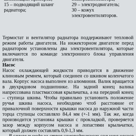
15 – подводящий шланг
29 – электродвигатель;
радиатора;
30 – кожух
электровентиляторов.
Термостат и вентилятор радиатора поддерживают тепловой
режим работы двигателя. На инжекторном двигателе перед
радиатором установлены два электровентилятора, которые
включаются по команде электронного блока управления
двигателя.
Насос
Насос охлаждающей жидкости приводится в движение
клиновым ремнем, который соединен со шкивом коленчатого
вала. Корпус насоса выполнен из алюминия. Валик вращается
в двухрядовом подшипнике. На задний конец валика
напрессована пластмассовая крыльчатка, а на передний конец
– ступица шкива. Чтобы правильно установить положение
ручья шкива насоса, необходимо чтоб расстояние от
привалочной поверхности крышки насоса до наружной части
торца ступицы составляло 84,4 мм (+-1 мм). Так же, когда
производится установка крышки с прокладкой, проверяется
зазор между корпусом насоса и лопастями крыльчатки,
который должен составлять 0,9-1,3 мм.
В случае выхода из строя самоподвижного сальника насоса